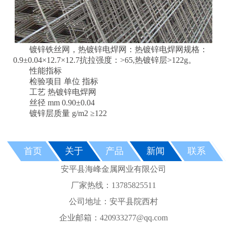
镀锌铁丝网，热镀锌电焊网：热镀锌电焊网规格：
0.9±0.04×12.7×12.7抗拉强度：>65,热镀锌层>122g。
性能指标
检验项目
单位
指标
工艺
热镀锌电焊网
丝径
mm 0.90±0.04
镀锌层质量
g/m2 ≥122
首页
关于
产品
新闻
联系
安平县海峰金属网业有限公司
厂家热线：13785825511
公司地址：安平县院西村
企业邮箱：420933277@qq.com